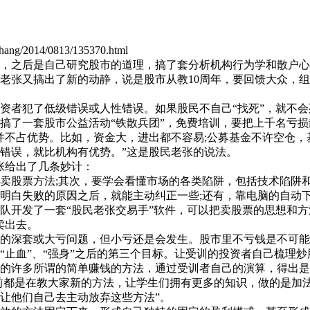
为10帮1爱心协会捐助500元夏令营
g/2014/0813/135370.html
民政局为10帮1爱心协会捐助15000
之后是自己研究股市的道理，搞了套分析机构行为学和散户心
老张又搞出了新的动静，说是股市从教10周年，要回馈大众，
长沙分公司为10帮1爱心协会捐助200
者犯了低级错误或人性错误。如果股民不自己“找死”，就不会
搞了一套股市公益活动“铁散兵团”，免费培训，要把上千名亏损
不占优势。比如，资金大，进出都不容易;公募基金不许空仓，
德发为10帮1爱心协会捐助1000元活
错误，就比机构有优势。”这是股民老张的说法。
张给出了几条妙计：
股票方法;其次，要学会看懂市场的各类陷阱，包括技术陷阱和
钟姐为10帮1爱心协会捐助1000元活动
明白失败的原因之后，就能主动纠正一些;还有，靠电脑的自动
队开发了一套“股民老张交易手”软件，可以把卖股票的思想和方
卖出去。
士照明为10帮1爱心协会捐助400元
深套或大亏问题，但小亏还是会发生。股市里不亏钱是不可能
“止血”、“强身”之后的第三个目标。让受训的投资者自己梳理
的许多所谓的简单赚钱的方法，通过受训者自己的演算，得出是
高平为10帮1爱心协会捐助1000元活
前都是在教大家新的方法，让学生们拥有更多的知识，做的是加
让他们自己去主动放弃这些方法”。