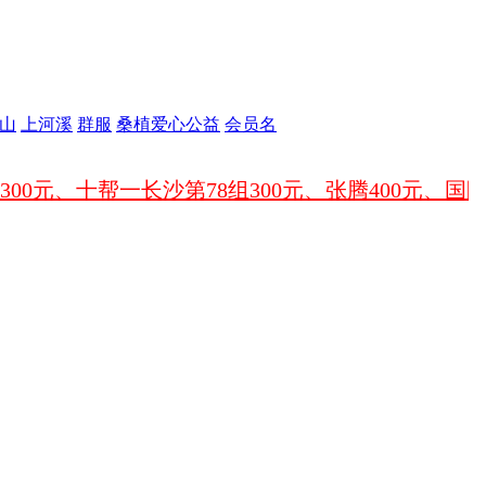
台
山
上河溪
群服
桑植爱心公益
会员名
习用品
：张建华400
的多媒体教室
教室