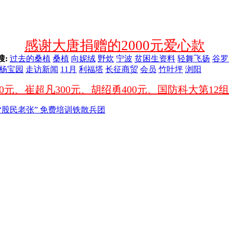
感谢美谷幼儿园给办公室捐赠的空调一
感谢大唐捐赠的2000元爱心款
搜:
过去的桑植
桑植
向妮绒
野炊
宁波
贫困生资料
轻舞飞扬
谷罗
杨宝园
走访新闻
11月
利福塔
长征商贸
会员
竹叶坪
浏阳
桑植县民政局为孩子赞助的100套学
2026年6月
澧源中学（老一中）为孩子们无私奉献
“股民老张” 免费培训铁散兵团
谢桑植一小为孩子们无私奉献的活动
感谢青青果教育对10帮1的支持
感谢缘美婚庆对10帮1的支持