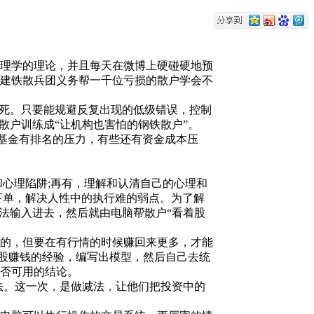
活动经费！
元活动经费！
理学的理论，并且每天在微博上硬碰硬地预
组建铁散兵团义务帮一千位亏损的散户学会不
0元网站服务器经费！
死。只要能规避反复出现的低级错误，控制
散户训练成“让机构也害怕的钢铁散户”。
基金有排名的压力，有些还有资金成本压
动经费！
心理陷阱;再有，理解和认清自己的心理和
经费！
下单，解决人性中的执行难的弱点。为了解
法输入进去，然后就由电脑帮散户“看着股
活动经费！
的，但要在有行情的时候赚回来更多，才能
炒股赚钱的经验，编写出模型，然后自己去统
否可用的结论。
动经费！
法。这一次，是做减法，让他们把投资中的