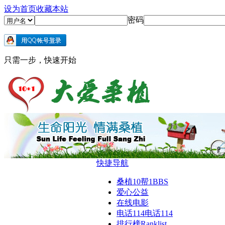
设为首页
收藏本站
密码
只需一步，快速开始
快捷导航
桑植10帮1
BBS
爱心公益
在线电影
电话114
电话114
排行榜
Ranklist