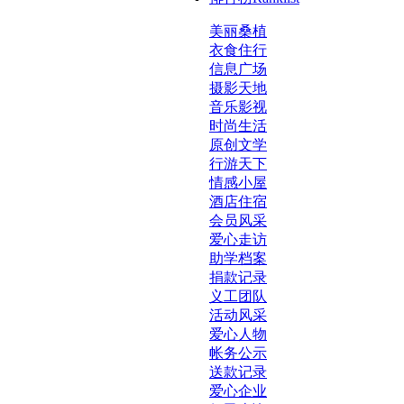
美丽桑植
衣食住行
信息广场
摄影天地
音乐影视
时尚生活
原创文学
行游天下
情感小屋
酒店住宿
会员风采
爱心走访
助学档案
捐款记录
义工团队
活动风采
爱心人物
帐务公示
感谢国家
送款记录
爱心企业