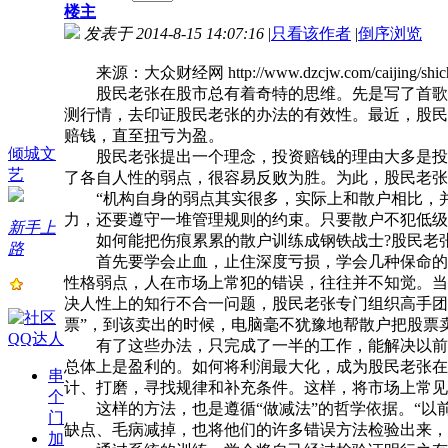
楼主
感谢沉默
发表于 2014-8-15 14:07:16
|
只看该作者
|
倒序浏览
来源：大众财经网 http://www.dzcjw.com/caijing/shichan
感谢桑植县
股民老张在股市总有着奇特的思维。先是写了首歌，
测行情，去印证股民老张的办法的有效性。最近，股民
赔钱，直至扭亏为盈。
感谢盼盼硅藻泥公司
倾城文
股民老张提出一个理念，投资赔钱的理由大多是投资
艺
了各自人性的弱点，很容易反败为胜。为此，股民老张
“机构自身的弱点其实很多，实际上和散户相比，并
感谢楚
力，还要遵守一堆管理规则的约束。只要散户不犯低级
新手上
如何能把伤痕累累的散户训练成钢铁战士?股民老
路
首先要学会止血，止住深度亏损，学会几种保命的卖
感谢
性格弱点，人在市场上常犯的错误，往往并不知觉。当
决人性上的知行不合一问题，股民老张专门组织高手团
票”，到该卖出的时候，电脑毫不犹豫地帮散户把股票
感谢奥克
有了这些办法，只完成了一半的工作，能解决以前的
总体上是盈利的。如何将利润最大化，成为股民老张在
串
计、打磨，寻找规律和补充条件。这样，将市场上常见
感谢钟
个
这样的方法，也是遵循“做减法”的哲学依据。“以
门
缺点、毛病减掉，也将他们的许多错误方法检验出来，
加