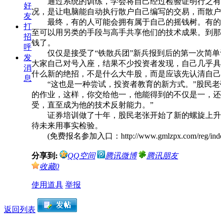
通过系统的训练，学会将自己经过检验证明行之有效
感谢桑植环美
好
况，是让电脑能自动执行散户自己编写的交易，而散
友
最终，有的人可能会拥有属于自己的摇钱树。有的人
打
至可以用另类的手段与高手共享他们的技术成果。到那
感谢徐
招
钱了。
呼
仅仅是接受了“铁散兵团”新兵报到后的第一次简单
发
大家自己对号入座，结果不少投资者发现，自己几乎具
感谢荣
消
什么新的绝招，不是什么大牛股，而是应该先认清自己
息
“这也是一种尝试，投资者教育的新方式。”股民老
的作业，这样，你交给他一，他能得到的不仅是一，还
感谢覃
受，直至成为他的技术反射能力。”
证券培训做了十年，股民老张开始了新的螺旋上升，
待未来用事实检验。
感谢 放弃也
(免费报名参加入口：http://www.gmlzpx.com/reg/ind
分享到:
QQ空间
腾讯微博
腾讯朋友
恭喜桑植
收藏
0
使用道具
举报
感谢湖南民达
返回列表