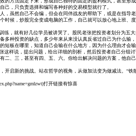
的方法固定下来，形成自己独特的固定的盈利模式，甚至形成
苗圃覃遵银为10帮1爱心协会捐助200
户自己，只负责选择和编写各种好的交易模型就行了。
，虽然自己不会编，但会在同伴战友的帮助下，或是在指导老
个时候，炒股完全变成电脑的工作，自己就可以放心地上班、度
作平为10帮1爱心协会捐助1000元活
训练，就有好几位学员被讲哭了。股民老张把投资者划分为五大
备多种投资的缺点，多少年来从来没认真反省过自己为什么输，
誉在心为10帮1爱心协会捐助 666元活
的短板在哪里，知道自己会输在什么地方，因为什么理由才会输
张这样说，提出问题，给出详细的剖析，然后投资者自己分组讨
有二、三，甚至有四、五、六。你给出解决问题的方案，他自己
利为10帮1爱心协会捐助 2000元活
开启新的挑战。站在哲学的视角，从做加法变为做减法。“铁散
是一种美 为10帮1爱心协会捐助 50
ex.php?name=gmlzwt)打开链接有惊喜
10帮1爱心协会获得县委宣传部奖金 4
医药公司 为10帮1爱心协会捐助 500