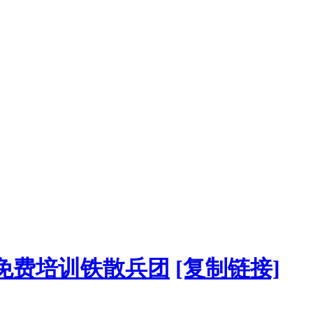
王坤为孩子们捐赠的58副3D眼镜58副
谢好喜多蛋糕为孩子们捐赠的100个
感谢默默为孩子付出的所有志愿者们
纪风为10帮1爱心协会捐助1000元活
长沙分公司再次为10帮1爱心协会捐助
科技有限公司肖光汉为10帮1捐助200
 免费培训铁散兵团
[复制链接]
为10帮1爱心协会捐助1500元夏令