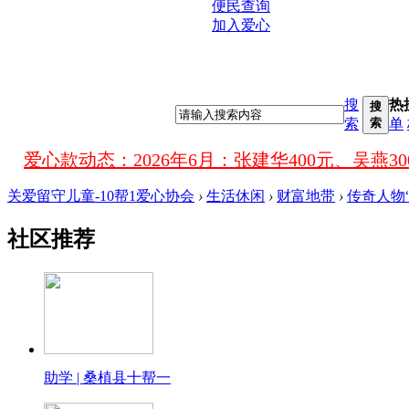
便民查询
加入爱心
搜
热
搜
索
索
单
感谢
爱心款动态：
感谢桑植县
关爱留守儿童-10帮1爱心协会
›
生活休闲
›
财富地带
›
传奇人物
社区推荐
感
助学 | 桑植县十帮一