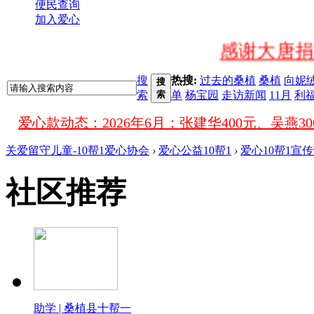
便民查询
加入爱心
感谢大唐捐
搜
热搜:
过去的桑植
桑植
向妮
搜
感谢桑植县民政局为
索
索
单
杨宝园
走访新闻
11月
利
爱心款动态：
感谢桑植县澧源中学（老一
关爱留守儿童-10帮1爱心协会
›
爱心公益10帮1
›
爱心10帮1宣
感谢桑植一小为
社区推荐
感谢青青果
感谢缘美婚
感谢爱戴内衣贺利
助学 | 桑植县十帮一