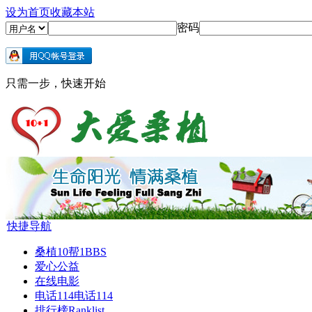
设为首页
收藏本站
密码
只需一步，快速开始
快捷导航
桑植10帮1
BBS
爱心公益
在线电影
电话114
电话114
排行榜
Ranklist