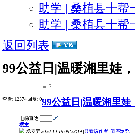
感谢沉默为10帮1爱心
助学 | 桑植县十帮
感谢桑植县民政局为10帮1
助学 | 桑植县十帮
感谢盼盼硅藻泥公司长沙分公司为10
返回列表
感谢楚德发为10帮1爱
99公益日|温暖湘里娃
感谢钟姐为10帮1爱
感谢奥克士照明为10帮
查看:
12374
|
回复:
0
99公益日|温暖湘里
感谢钟高平为10帮1爱
电梯直达
楼主
发表于 2020-10-19 09:22:19
|
只看该作者
|
倒序浏览
感谢桑植环美苗圃覃遵银为10