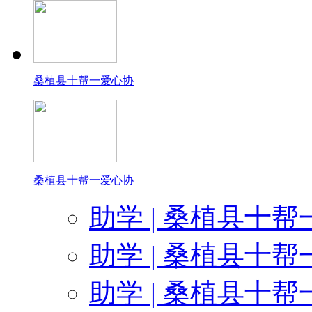
感谢张家界王坤为孩子们捐赠
感谢好喜多蛋糕为
桑植县十帮一爱心协
感谢默默为孩
感谢世纪风为10帮1爱
桑植县十帮一爱心协
感谢盼盼硅藻泥公司长沙分公司再次
助学 | 桑植县十帮
感谢南京汇百特生物科技有限公司肖光
助学 | 桑植县十帮
感谢李佳红为10帮1爱心
助学 | 桑植县十帮