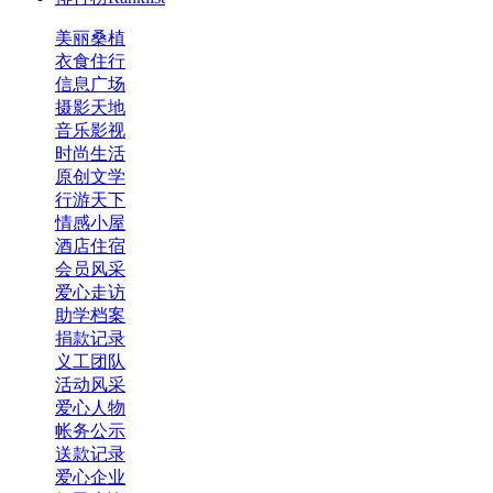
美丽桑植
衣食住行
信息广场
摄影天地
音乐影视
时尚生活
原创文学
行游天下
情感小屋
酒店住宿
会员风采
爱心走访
助学档案
捐款记录
义工团队
活动风采
爱心人物
感谢国家电网桑植巡检站 
帐务公示
送款记录
爱心企业
感谢美谷幼儿园