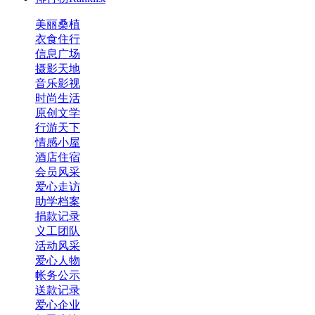
美丽桑植
衣食住行
信息广场
摄影天地
音乐影视
时尚生活
原创文学
行游天下
情感小屋
酒店住宿
会员风采
爱心走访
助学档案
捐款记录
义工团队
活动风采
爱心人物
感谢国家电网桑植巡检站 
帐务公示
送款记录
爱心企业
感谢美谷幼儿园