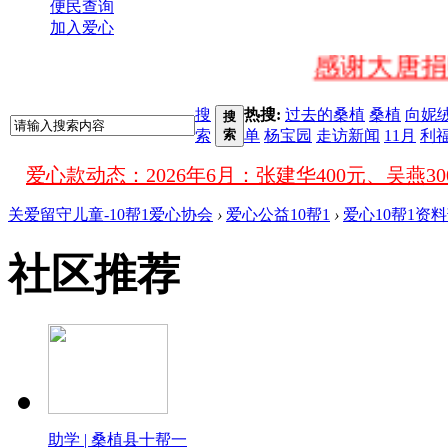
便民查询
加入爱心
感谢大唐捐
感谢桑植县民政局为
搜
热搜:
过去的桑植
桑植
向妮
搜
索
索
单
杨宝园
走访新闻
11月
利
爱心款动态：
感谢桑植县澧源中学（老一
关爱留守儿童-10帮1爱心协会
›
爱心公益10帮1
›
爱心10帮1资
感谢桑植一小为
社区推荐
感谢青青果
感谢缘美婚
感谢爱戴内衣贺利
助学 | 桑植县十帮一