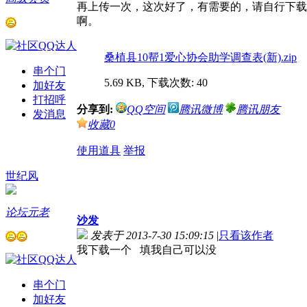
再上传一次，这次好了，有需要的，请自行下载
啊。
感谢徐作平为10帮1爱
桑植县10帮1爱心协会助学调查表(新).zip
串个门
感谢荣誉在心为10帮1
5.69 KB, 下载次数: 40
加好友
打招呼
分享到:
QQ空间
腾讯微博
腾讯朋友
发消息
感谢覃利为10帮1爱心
收藏
0
使用道具
举报
感谢 放弃也是一种美 为10
世纪风
恭喜桑植10帮1爱心协会
论坛元老
沙发
发表于 2013-7-30 15:09:15
|
只看该作者
感谢湖南民达医药公司 为10
我下载一个 填我自己可以没
串个门
感谢湘成置业 王世祥先生 为1
加好友