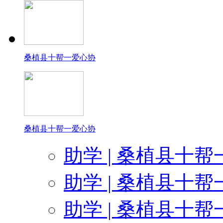
感谢张家界王坤为孩子们捐赠
感谢好喜多蛋糕为
桑植县十帮一爱心协
感谢默默为孩
感谢世纪风为10帮1爱
感谢盼盼硅藻泥公司长沙分公司再次
桑植县十帮一爱心协
助学 | 桑植县十帮
感谢南京汇百特生物科技有限公司肖光
助学 | 桑植县十帮
感谢李佳红为10帮1爱心
助学 | 桑植县十帮