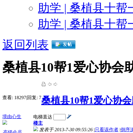
感谢沉默为10帮1爱心
助学 | 桑植县十帮
感谢桑植县民政局为10帮1
助学 | 桑植县十帮
感谢盼盼硅藻泥公司长沙分公司为10
返回列表
感谢楚德发为10帮1爱
桑植县10帮1爱心协会
感谢钟姐为10帮1爱
感谢奥克士照明为10帮
查看:
18297
|
回复:
7
桑植县10帮1爱心协
感谢钟高平为10帮1爱
境由心生
电梯直达
楼主
感谢桑植环美苗圃覃遵银为10
发表于 2013-7-30 09:55:26
|
只看该作者
|
倒序
高级会员