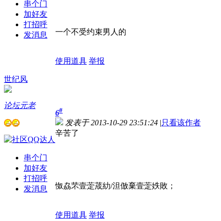
串个门
加好友
打招呼
一个不受约束男人的
发消息
使用道具
举报
世纪风
论坛元老
#
6
发表于 2013-10-29 23:51:24
|
只看该作者
辛苦了
串个门
加好友
打招呼
怓劦芣壹萣荿糼/泹倣棄壹萣妷敗；
发消息
使用道具
举报