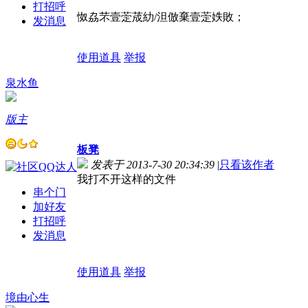
打招呼
怓劦芣壹萣荿糼/泹倣棄壹萣妷敗；
发消息
感谢深圳爱心人士赞助
使用道具
举报
泉水鱼
版主
板凳
发表于 2013-7-30 20:34:39
|
只看该作者
我打不开这样的文件
串个门
加好友
打招呼
发消息
使用道具
举报
境由心生