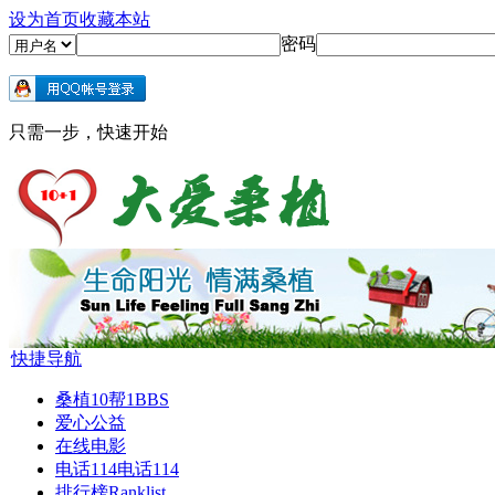
设为首页
收藏本站
密码
只需一步，快速开始
快捷导航
桑植10帮1
BBS
爱心公益
在线电影
电话114
电话114
排行榜
Ranklist