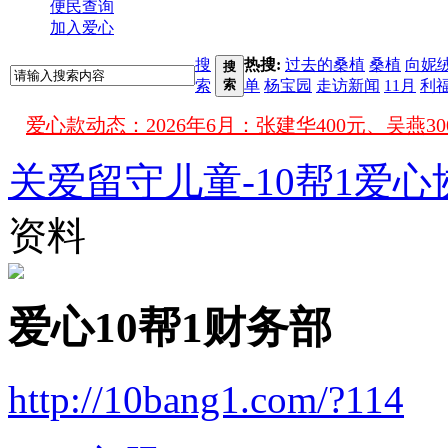
便民查询
加入爱心
搜
热搜:
过去的桑植
桑植
向妮
搜
索
索
单
杨宝园
走访新闻
11月
利
爱心款动态：
关爱留守儿童-10帮1爱心
资料
爱心10帮1财务部
http://10bang1.com/?114