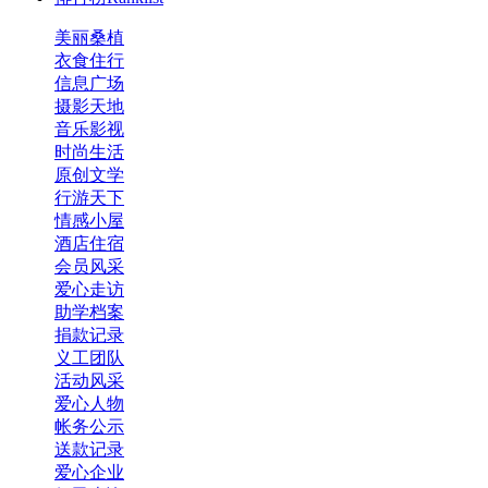
美丽桑植
衣食住行
信息广场
摄影天地
音乐影视
时尚生活
原创文学
行游天下
情感小屋
酒店住宿
会员风采
爱心走访
助学档案
捐款记录
义工团队
活动风采
爱心人物
帐务公示
送款记录
爱心企业