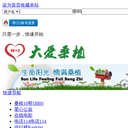
设为首页
收藏本站
密码
只需一步，快速开始
快捷导航
桑植10帮1
BBS
爱心公益
在线电影
电话114
电话114
排行榜
Ranklist