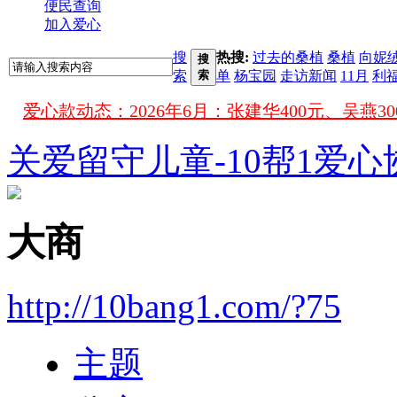
便民查询
加入爱心
搜
热搜:
过去的桑植
桑植
向妮
搜
索
索
单
杨宝园
走访新闻
11月
利
爱心款动态：
关爱留守儿童-10帮1爱心
大商
http://10bang1.com/?75
主题