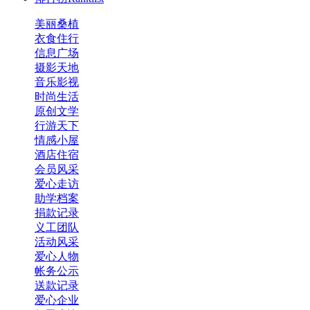
美丽桑植
衣食住行
信息广场
摄影天地
音乐影视
时尚生活
原创文学
行游天下
情感小屋
酒店住宿
会员风采
爱心走访
助学档案
捐款记录
义工团队
活动风采
爱心人物
帐务公示
送款记录
爱心企业