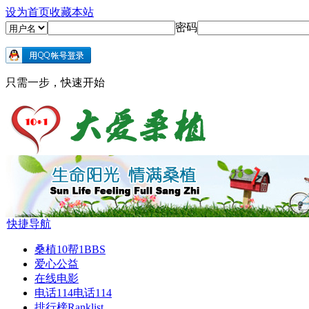
设为首页
收藏本站
密码
只需一步，快速开始
快捷导航
桑植10帮1
BBS
爱心公益
在线电影
电话114
电话114
排行榜
Ranklist