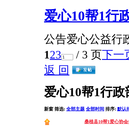
感谢张家界王坤为孩子们捐赠
爱心10帮1行
感谢好喜多蛋糕为
感谢默默为孩
公告爱心公益行
1
2
3
/ 3 页
下一
感谢世纪风为10帮1爱
返 回
感谢盼盼硅藻泥公司长沙分公司再次
爱心10帮1行政
感谢南京汇百特生物科技有限公司肖光
感谢李佳红为10帮1爱心
新窗
筛选:
全部主题
全部时间
排序:
默认
桑植县10帮1爱心协
感谢沉默为10帮1爱心