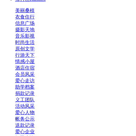
美丽桑植
衣食住行
信息广场
摄影天地
音乐影视
时尚生活
原创文学
行游天下
情感小屋
酒店住宿
会员风采
爱心走访
助学档案
捐款记录
义工团队
活动风采
感谢国家电网桑植巡检站 
爱心人物
帐务公示
送款记录
感谢美谷幼儿园
爱心企业