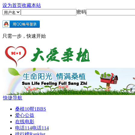
设为首页
收藏本站
密码
只需一步，快速开始
快捷导航
桑植10帮1
BBS
爱心公益
在线电影
电话114
电话114
排行榜
Ranklist