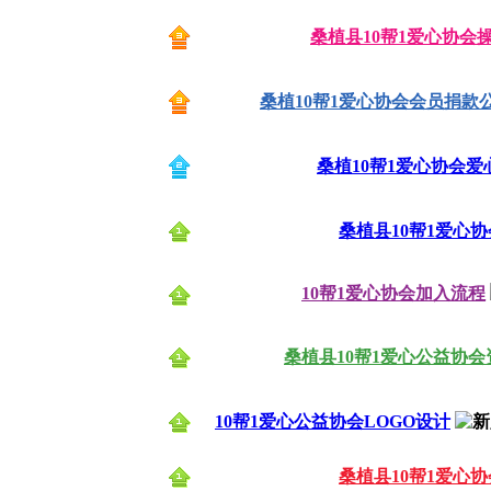
桑植县10帮1爱心协会
感谢桑植县民政局为10帮1
桑植10帮1爱心协会会员捐款
感谢盼盼硅藻泥公司长沙分公司为10
桑植10帮1爱心协会爱
感谢楚德发为10帮1爱
桑植县10帮1爱心
感谢钟姐为10帮1爱
10帮1爱心协会加入流程
感谢奥克士照明为10帮
桑植县10帮1爱心公益协
感谢钟高平为10帮1爱
10帮1爱心公益协会LOGO设计
感谢桑植环美苗圃覃遵银为10
桑植县10帮1爱心