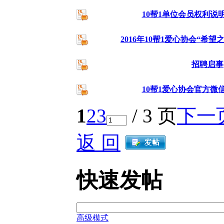
10帮1单位会员权利说
感谢深圳爱心人士赞助
2016年10帮1爱心协会“希望
招聘启事
10帮1爱心协会官方微
1
2
3
/ 3 页
下一
返 回
快速发帖
高级模式