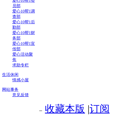
爱心10帮1会
员部
感谢晨光文具为孩子
爱心10帮1调
查部
爱心10帮1后
感谢周（zhou）
勤部
爱心10帮1财
务部
感谢荣誉在心为孩
爱心10帮1宣
传部
感谢武
爱心活动聚
焦
求助专栏
感谢桑植华耀国际影视
生活休闲
情感小屋
感谢很多的爱
网站事务
意见反馈
感谢金金商贸朱总
收藏本版
|
订阅