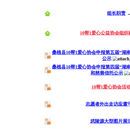
感谢徐作平为10帮1爱
组长职责
..
感谢荣誉在心为10帮1
10帮1爱心公益协会组
感谢覃利为10帮1爱心
桑植县10帮1爱心协会申报第五届“湖
公示
感谢 放弃也是一种美 为10
桑植县10帮1爱心协会申报第四届“湖
和慈善信托公示
恭喜桑植10帮1爱心协会
10帮1爱心协会活
感谢湖南民达医药公司 为10
志愿者外出走访应遵
感谢湘成置业 王世祥先生 为1
武陵源大型图片展