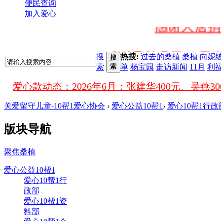
便民查询
加入爱心
感谢大唐捐
感谢桑植县民政局为
搜
热搜:
过去的桑植
桑植
向妮
搜
索
索
单
杨宝园
走访新闻
11月
利
感谢桑植县澧源中学（老一
爱心款动态：
关爱留守儿童-10帮1爱心协会
›
爱心公益10帮1
›
爱心10帮1行政
感谢桑植一小为
版块导航
感谢青青果
聚焦桑植
爱心公益10帮1
感谢缘美婚
爱心10帮1行
政部
爱心10帮1资
感谢爱戴内衣贺利
料部